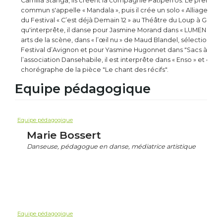
Camilla Stanga, ils créent la compagnie Patiperros. Le premier
commun s'appelle « Mandala », puis il crée un solo « Alliage » d
du Festival « C’est déjà Demain 12 » au Théâtre du Loup à Genèv
qu'interprête, il danse pour Jasmine Morand dans « LUMEN », pri
arts de la scène, dans « l’œil nu » de Maud Blandel, sélection su
Festival d’Avignon et pour Yasmine Hugonnet dans "Sacs à mu
l’association Dansehabile, il est interprête dans « Enso » et « Kin
chorégraphe de la pièce "Le chant des récifs".
Equipe pédagogique
Equipe pédagogique
Marie Bossert
Danseuse, pédagogue en danse, médiatrice artistique
Equipe pédagogique