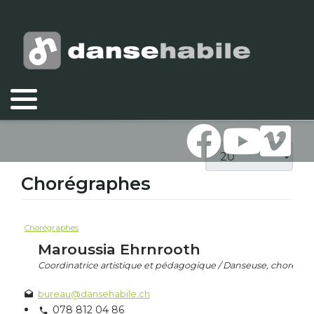
Vous êtes ici :
Accueil
Compagnie
Chorégraphes / Pédagogues
Afficher #
Chorégraphes
Chorégraphes
Maroussia Ehrnrooth
Coordinatrice artistique et pédagogique / Danseuse, chorégraphe, charg
bureau@dansehabile.ch
078 812 04 86