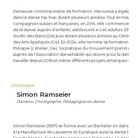
Danseuse contemporaine de formation, Maroussia a égalemen
dans la danse hip-hop durant plusieurs années. Tout en travaill
compagnies suisses et françaises, en 2014, elle commence l’
de la danse auprès d’enfants, adolescent.e.s et adultes. Elle e
Studio des Bains (Ge) puis durant plusieurs années au Centre P
des Arts Appliqués (Ge). En 2024, elle termine sa formation d’ar
thérapie (L’Atelier, Ge). Sa pratique du mouvement prend un 
auprès de l’Association dansehabile qui œuvre pour la danse inc
travaille depuis 2016 et mène différents projets artistiques et
Chorégraphes
Simon Ramseier
Danseur, Chorégraphe, Pédagogue en danse
Simon Ramseier (1997) se forme avec un Bachelor en danse c
à la Manufacture de Lausanne et il pratique aussi la danse hip-