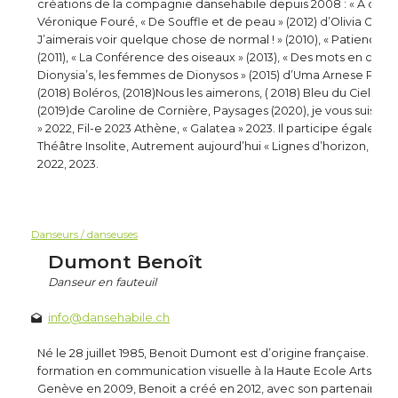
créations de la compagnie dansehabile depuis 2008 : « A deux
Véronique Fouré, « De Souffle et de peau » (2012) d’Olivia Orteg
J’aimerais voir quelque chose de normal ! » (2010), « Patience da
(2011), « La Conférence des oiseaux » (2013), « Des mots en corps 
Dionysia’s, les femmes de Dionysos » (2015) d’Uma Arnese Poz
(2018) Boléros, (2018)Nous les aimerons, ( 2018) Bleu du Ciel (201
(2019)de Caroline de Cornière, Paysages (2020), je vous suis (2021
» 2022, Fil-e 2023 Athène, « Galatea » 2023. Il participe également
Théâtre Insolite, Autrement aujourd’hui « Lignes d’horizon, Traje
2022, 2023.
Danseurs / danseuses
Dumont Benoît
Danseur en fauteuil
info@dansehabile.ch
Né le 28 juillet 1985, Benoit Dumont est d’origine française. Apr
formation en communication visuelle à la Haute Ecole Arts et 
Genève en 2009, Benoit a créé en 2012, avec son partenaire, le