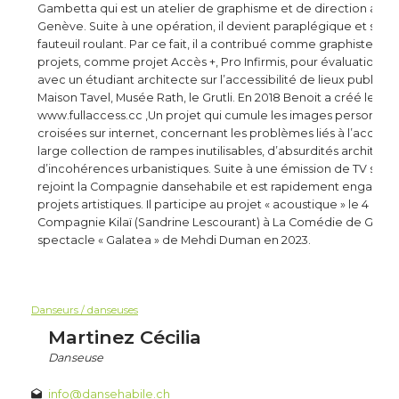
Gambetta qui est un atelier de graphisme et de direction artis
Genève. Suite à une opération, il devient paraplégique et se 
fauteuil roulant. Par ce fait, il a contribué comme graphiste aux
projets, comme projet Accès +, Pro Infirmis, pour évaluation 
avec un étudiant architecte sur l’accessibilité de lieux publics 
Maison Tavel, Musée Rath, le Grutli. En 2018 Benoit a créé le pro
www.fullaccess.cc ,Un projet qui cumule les images personnell
croisées sur internet, concernant les problèmes liés à l’accessib
large collection de rampes inutilisables, d’absurdités architectu
d’incohérences urbanistiques. Suite à une émission de TV sur da
rejoint la Compagnie dansehabile et est rapidement engagé d
projets artistiques. Il participe au projet « acoustique » le 4 mar
Compagnie Kilaï (Sandrine Lescourant) à La Comédie de Genèv
spectacle « Galatea » de Mehdi Duman en 2023.
Danseurs / danseuses
Martinez Cécilia
Danseuse
info@dansehabile.ch