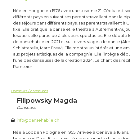
Née en Hongrie en 1976 avec une trisomie 21, Cécilia est scolar
différents pays en suivant ses parents travaillant dans la diplom
des séjours dans différents pays, ses parents travaillent à Genè
fixe. Elle pratique la danse et le théâtre à Autrement-Aujourd’
lesquels elle participe à plusieurs spectacles. Elle débute les at
de dansehabile en 2021 et suit divers stages de danse (Alessan
Schiattarella, Marc Brew). Elle montre un intérêt et une envie d
aux projets artistiques de la compagnie. Elle l’intègre début 20
l’une des danseuses de la création 2024, Le chant des récifs d
Ramseier
Danseurs / danseuses
Filipowsky Magda
Danseuse
info@dansehabile.ch
Née à Lodz en Pologne en 1955. Arrivée à Genève à 16 ans, elle
Licence en Droit. Elle a travaillé comme juriste dans le domaine