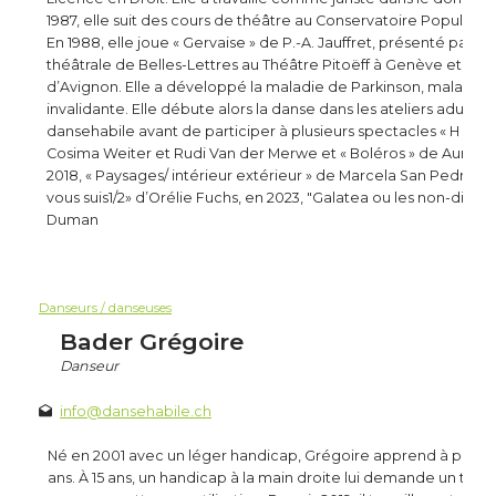
1987, elle suit des cours de théâtre au Conservatoire Populair
En 1988, elle joue « Gervaise » de P.-A. Jauffret, présenté par l
théâtrale de Belles-Lettres au Théâtre Pitoëff à Genève et au F
d’Avignon. Elle a développé la maladie de Parkinson, maladie
invalidante. Elle débute alors la danse dans les ateliers adultes
dansehabile avant de participer à plusieurs spectacles « H co
Cosima Weiter et Rudi Van der Merwe et « Boléros » de Auréli
2018, « Paysages/ intérieur extérieur » de Marcela San Pedro en
vous suis1/2» d’Orélie Fuchs, en 2023, "Galatea ou les non-dits"
Duman
Danseurs / danseuses
Bader Grégoire
Danseur
info@dansehabile.ch
Né en 2001 avec un léger handicap, Grégoire apprend à parler 
ans. À 15 ans, un handicap à la main droite lui demande un travai