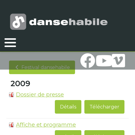
Vous êtes ici :
Accueil
Association
Documents
Festival dansehabile
2009
Festival dansehabile
2009
Dossier de presse
Détails
Télécharger
Affiche et programme