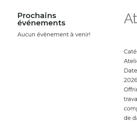
At
Prochains
événements
Aucun évènement à venir!
Caté
Atel
Dat
2026
Offr
trava
comp
de d