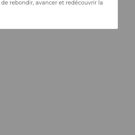
de rebondir, avancer et redécouvrir la
Al
Ch