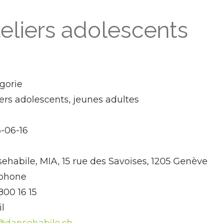
eliers adolescents
gorie
iers adolescents, jeunes adultes
e
-06-16
ehabile, MIA, 15 rue des Savoises, 1205 Genève
phone
800 16 15
l
@dansehabile.ch