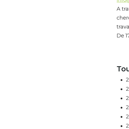
A tr
cher
trav
De 1
Tou
2
2
2
2
2
2