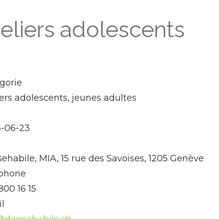
eliers adolescents
gorie
iers adolescents, jeunes adultes
e
-06-23
ehabile, MIA, 15 rue des Savoises, 1205 Genève
phone
800 16 15
l
@dansehabile.ch